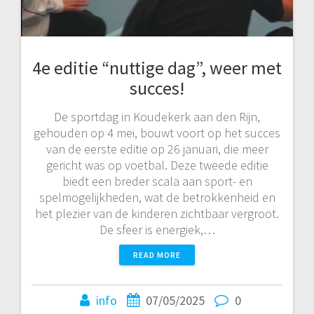
4e editie “nuttige dag”, weer met
succes!
De sportdag in Koudekerk aan den Rijn,
gehouden op 4 mei, bouwt voort op het succes
van de eerste editie op 26 januari, die meer
gericht was op voetbal. Deze tweede editie
biedt een breder scala aan sport- en
spelmogelijkheden, wat de betrokkenheid en
het plezier van de kinderen zichtbaar vergroot.
De sfeer is energiek,…
READ MORE
info
07/05/2025
0