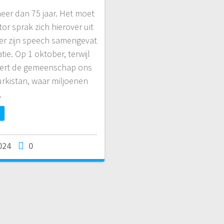
eer dan 75 jaar. Het moet
 sprak zich hierover uit
der zijn speech samengevat
ie. Op 1 oktober, terwijl
innert de gemeenschap ons
urkistan, waar miljoenen
…
024
0