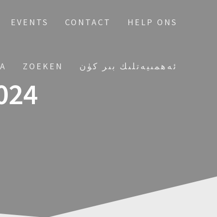
EVENTS
CONTACT
HELP ONS
IA
ZOEKEN
ئەھمىيەتلىك بىر كۈن
024