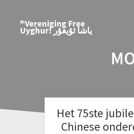
Skip
to
content
MO
Het 75ste jubil
Chinese onder