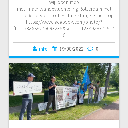
Wij lopen mee
met #nachtvandevluchteling Rotterdam met
motto #FreedomForEastTurkistan, zie meer op
https://www.facebook.com/photo/?
fbid=338669275093235&set=a.11234988772517
6
info
19/06/2022
0